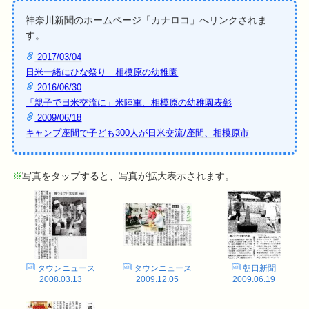
神奈川新聞のホームページ「カナロコ」へリンクされま
す。
2017/03/04
日米一緒にひな祭り 相模原の幼稚園
2016/06/30
「親子で日米交流に」米陸軍、相模原の幼稚園表彰
2009/06/18
キャンプ座間で子ども300人が日米交流/座間、相模原市
※
写真をタップすると、写真が拡大表示されます。
タウンニュース
タウンニュース
朝日新聞
2008.03.13
2009.12.05
2009.06.19