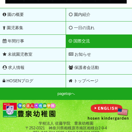
園の概要
園内紹介
園児募集
一日の流れ
年間行事
国際交流
未就園児教室
お知らせ
求人情報
保護者会活動
HOSENブログ
トップページ
pagetopへ
学校法人 佐藤学院 豊泉幼稚園
〒252-0321 神奈川県相模原市南区相模台2-9-4