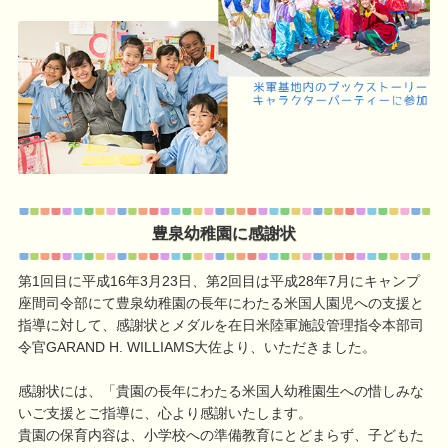
豊泉幼稚園に感謝状
第1回目に平成16年3月23日、第2回目は平成28年7月にキャンプ
座間司令部にて豊泉幼稚園の長年にわたる米国人園児への支援と
指導に対して、感謝状とメダルを在日米陸軍施設管理指令本部司
令官GARAND H. WILLIAMS大佐より、いただきました。
感謝状には、「貴園の長年にわたる米国人幼稚園生への惜しみな
いご支援とご指導に、心より感謝いたします。
貴園の保育内容は、小学校への準備教育にとどまらず、子どもた