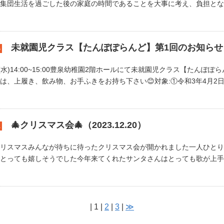
集団生活を過ごした後の家庭の時間であることを大事に考え、負担となる
未就園児クラス【たんぽぽらんど】第1回のお知らせ
6
日(水)14:00~15:00豊泉幼稚園2階ホールにて未就園児クラス【たんぽぽ
は、上履き、飲み物、お手ふきをお持ち下さい😊対象:①令和3年4月2日生
🎄クリスマス会🎄（2023.12.20）
1
リスマスみんなが待ちに待ったクリスマス会が開かれました一人ひとり
とっても嬉しそうでした今年来てくれたサンタさんはとっても歌が上手と
| 1 |
2
|
3
|
≫