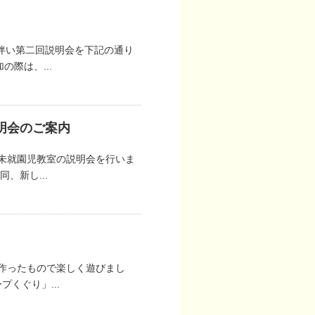
伴い第二回説明会を下記の通り
際は、...
明会のご案内
に未就園児教室の説明会を行いま
、新し...
、作ったもので楽しく遊びまし
くぐり」...