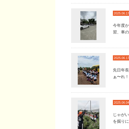
2025.06.1
今年度
習、車の
2025.06.1
先日年長
ぁ〜れ！
2025.06.0
じゃがい
を掘りに