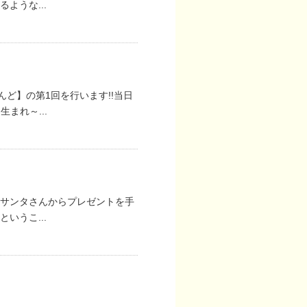
ような...
らんど】の第1回を行います!!当日
まれ～...
サンタさんからプレゼントを手
いうこ...