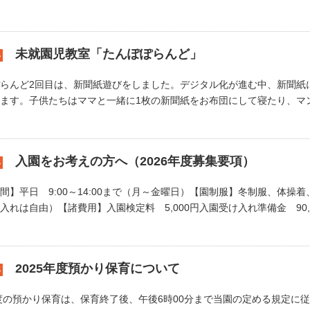
未就園児教室「たんぽぽらんど」
6
らんど2回目は、新聞紙遊びをしました。デジタル化が進む中、新聞紙
ます。子供たちはママと一緒に1枚の新聞紙をお布団にして寝たり、マント
入園をお考えの方へ（2026年度募集要項）
5
間】平日 9:00～14:00まで（月～金曜日）【園制服】冬制服、体操
入れは自由）【諸費用】入園検定料 5,000円入園受け入れ準備金 90,00
2025年度預かり保育について
5
年度の預かり保育は、保育終了後、午後6時00分まで当園の定める規定に