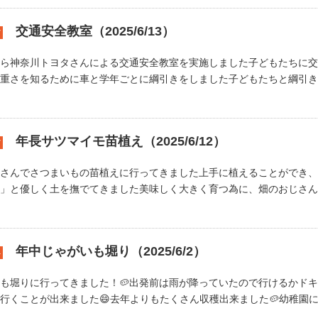
交通安全教室（2025/6/13）
7
から神奈川トヨタさんによる交通安全教室を実施しました子どもたちに交
重さを知るために車と学年ごとに綱引きをしました子どもたちと綱引きを
年長サツマイモ苗植え（2025/6/12）
7
さんでさつまいもの苗植えに行ってきました上手に植えることができ、
」と優しく土を撫でてきました美味しく大きく育つ為に、畑のおじさんが
年中じゃがいも堀り（2025/6/2）
4
も堀りに行ってきました！🥔出発前は雨が降っていたので行けるかド
行くことが出来ました😄去年よりもたくさん収穫出来ました🥔幼稚園に戻