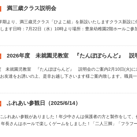
満三歳クラス説明会
7
学期より、満三歳児クラス「ひよこ組」を新設いたしますクラス新設に
します日時：7月22日（水）10時より場所：豊泉幼稚園2階ホールご参加の
2026年度 未就園児教室 『たんぽぽらんど』 説
6
年度 未就園児教室 『たんぽぽらんど』 説明会のご案内2月10日(火)
お友達をお誘いの上、是非お越し下さいます様ご案内致します。職員一同
ふれあい参観日（2025/6/14）
0
日にふれあい参観がありました！年少中さんは保護者の方と製作をして
💧年長さんはホールで楽しくゲームをしました！「二人三脚」「フラフープ