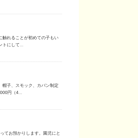
に触れることが初めての子もい
にして...
着、帽子、スモック、カバン制定
0円（4...
従ってお預かりします。園児にと