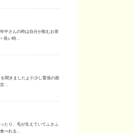
年中さんの時は自分が飲むお茶
い時...
音を聞きましたよ🩺少し緊張の面
..
かったり、毛が生えていてふさふ
べれる...