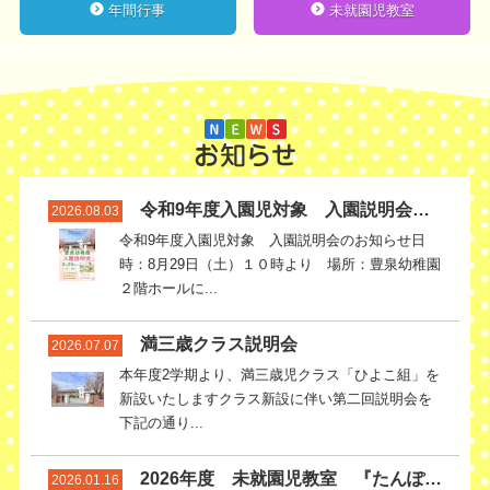
年間行事
未就園児教室
令和9年度入園児対象 入園説明会のお知らせ
2026.08.03
令和9年度入園児対象 入園説明会のお知らせ日
時：8月29日（土）１０時より 場所：豊泉幼稚園
２階ホールに...
満三歳クラス説明会
2026.07.07
本年度2学期より、満三歳児クラス「ひよこ組」を
新設いたしますクラス新設に伴い第二回説明会を
下記の通り...
2026年度 未就園児教室 『たんぽぽらんど』 説明会のご案内
2026.01.16